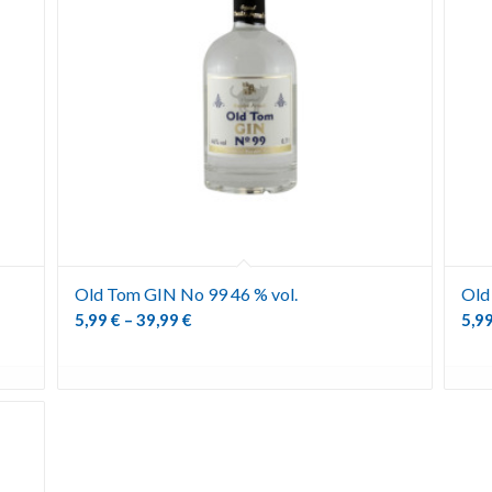
Old Tom GIN No 99 46 % vol.
Old
5,99
€
–
39,99
€
5,9