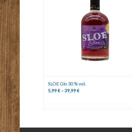
SLOE Gin 30 % vol.
5,99
€
–
39,99
€