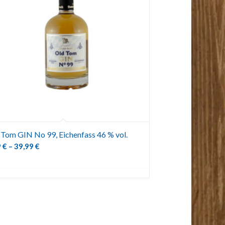
 Tom GIN No 99, Eichenfass 46 % vol.
9
€
–
39,99
€