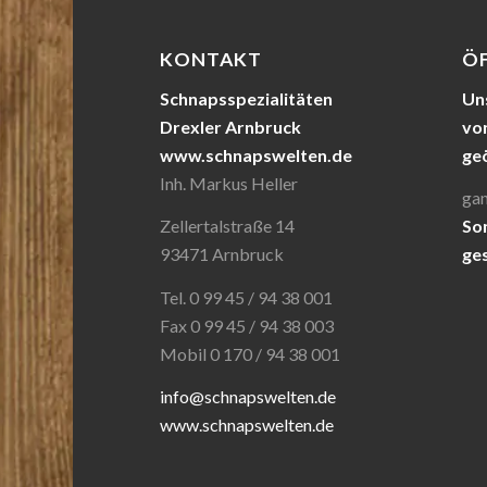
KONTAKT
Ö
Schnapsspezialitäten
Uns
Drexler Arnbruck
von
www.schnapswelten.de
ge
Inh. Markus Heller
gan
Zellertalstraße 14
So
93471 Arnbruck
ge
Tel. 0 99 45 / 94 38 001
Fax 0 99 45 / 94 38 003
Mobil 0 170 / 94 38 001
info@schnapswelten.de
www.schnapswelten.de