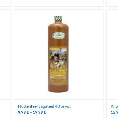
Hüttentee (Jagatee) 40 % vol.
Kno
9,99
€
–
19,99
€
15,