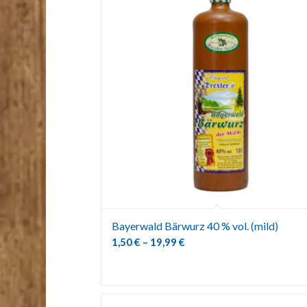
Bayerwald Bärwurz 40 % vol. (mild)
1,50
€
–
19,99
€