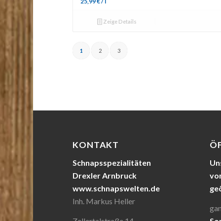
25,99
€
/
l
Zeige Details
1
2
3
KONTAKT
Ö
Schnapsspezialitäten
Uns
Drexler Arnbruck
von
www.schnapswelten.de
ge
Inh. Markus Heller
gan
Zellertalstraße 14
So