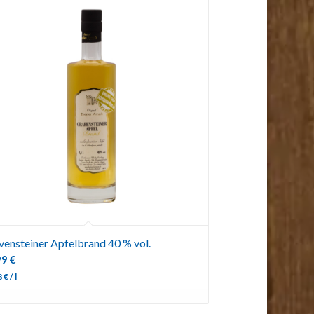
vensteiner Apfelbrand 40 % vol.
99
€
8
€
/
l