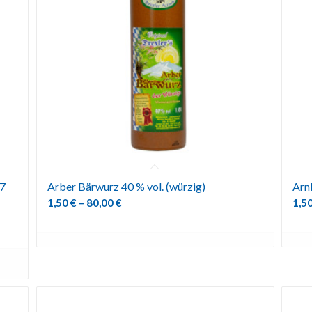
,7
Arber Bärwurz 40 % vol. (würzig)
Arn
1,50
€
–
80,00
€
1,5