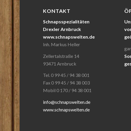
KONTAKT
Ö
Schnapsspezialitäten
Uns
Drexler Arnbruck
von
www.schnapswelten.de
ge
Inh. Markus Heller
gan
Zellertalstraße 14
So
93471 Arnbruck
ge
Tel. 0 99 45 / 94 38 001
Fax 0 99 45 / 94 38 003
Mobil 0 170 / 94 38 001
info@schnapswelten.de
www.schnapswelten.de