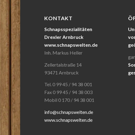
KONTAKT
Ö
Schnapsspezialitäten
Uns
Drexler Arnbruck
von
www.schnapswelten.de
ge
Inh. Markus Heller
gan
Zellertalstraße 14
So
93471 Arnbruck
ge
Tel. 0 99 45 / 94 38 001
Fax 0 99 45 / 94 38 003
Mobil 0 170 / 94 38 001
info@schnapswelten.de
www.schnapswelten.de