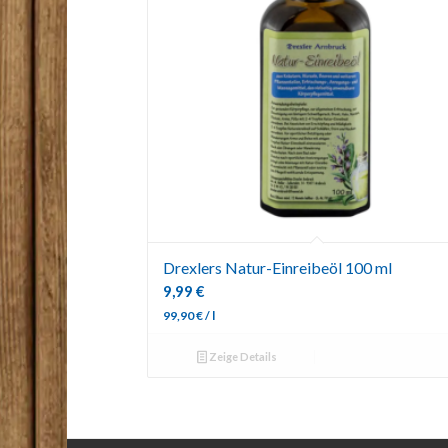
Drexlers Natur-Einreibeöl 100 ml
9,99
€
99,90
€
/
l
Zeige Details