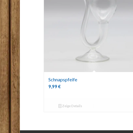
Schnapspfeife
9,99
€
Zeige Details