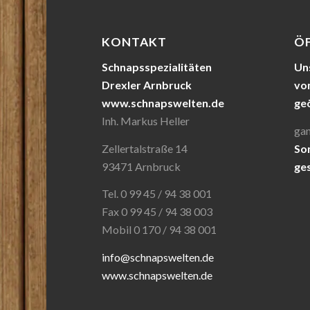
KONTAKT
Ö
Schnapsspezialitäten
Uns
Drexler Arnbruck
von
www.schnapswelten.de
ge
Inh. Markus Heller
gan
Zellertalstraße 14
So
93471 Arnbruck
ge
Tel. 0 99 45 / 94 38 001
Fax 0 99 45 / 94 38 003
Mobil 0 170 / 94 38 001
info@schnapswelten.de
www.schnapswelten.de