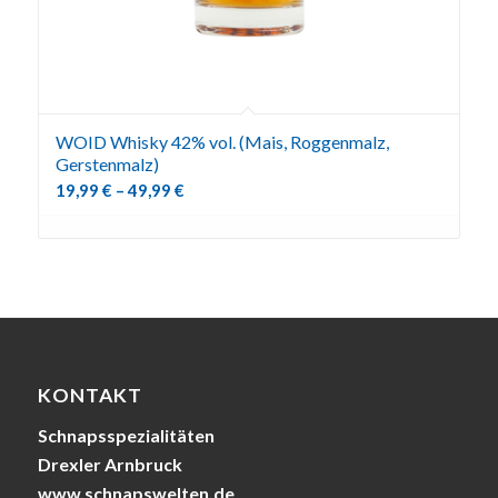
WOID Whisky 42% vol. (Mais, Roggenmalz,
Gerstenmalz)
19,99
€
–
49,99
€
KONTAKT
Schnapsspezialitäten
Drexler Arnbruck
www.schnapswelten.de