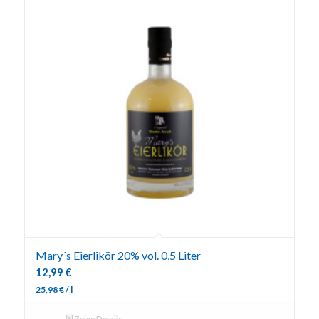
Mary´s Eierlikör 20% vol. 0,5 Liter
12,99
€
25,98
€
/
l
Zeige Details