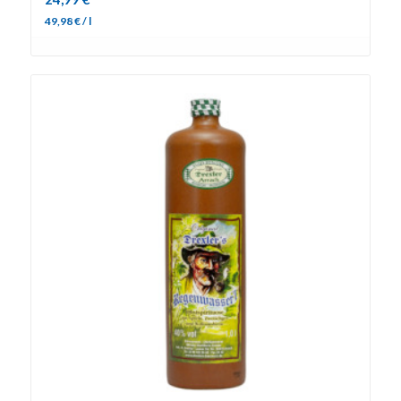
49,98
€
/
l