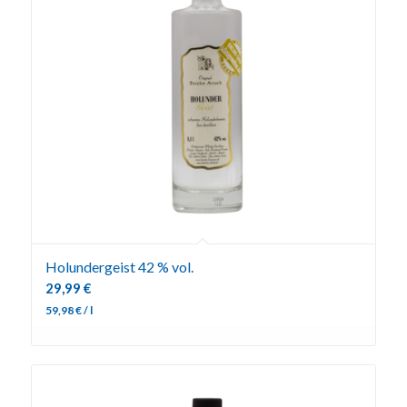
Holundergeist 42 % vol.
29,99
€
59,98
€
/
l