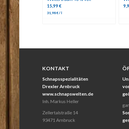
15,99
€
9,
31,98
€
/
l
KONTAKT
Ö
Schnapsspezialitäten
Uns
Drexler Arnbruck
von
www.schnapswelten.de
ge
Inh. Markus Heller
gan
Zellertalstraße 14
So
93471 Arnbruck
ge