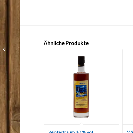
Ähnliche Produkte
Heidelbeer-Likör 25%
vol.
Wintertraum 40 % vol.
Wi