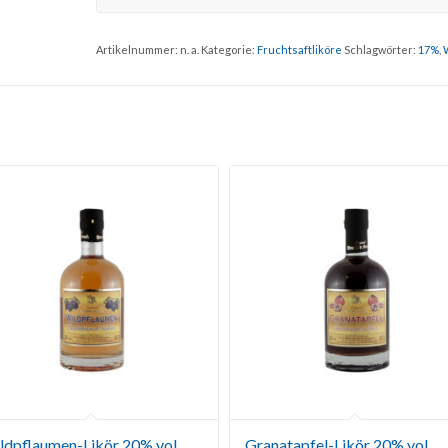
Artikelnummer:
n. a.
Kategorie:
Fruchtsaftliköre
Schlagwörter:
17%
,
ldpflaumen-Likör 20% vol.
Granatapfel-Likör 20% vol.