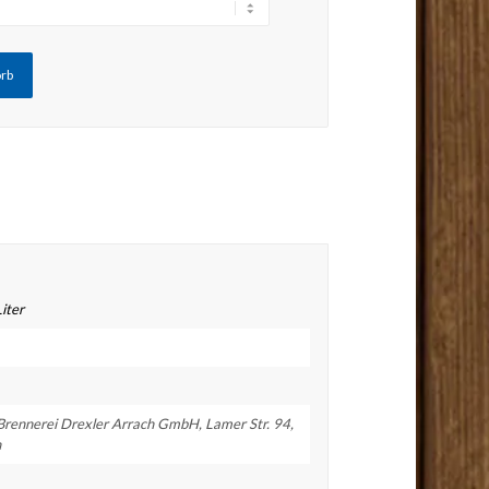
orb
Liter
 Brennerei Drexler Arrach GmbH, Lamer Str. 94,
h