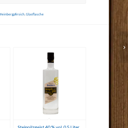
Weinbergpfirsich
,
Glasflasche
Steinpilzgeist 40 % vol. 0,5 Liter