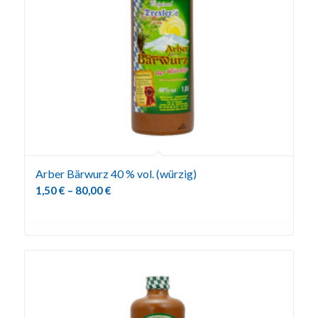
Arber Bärwurz 40 % vol. (würzig)
1,50
€
–
80,00
€