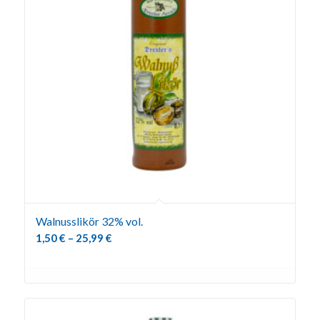
Walnusslikör 32% vol.
1,50
€
–
25,99
€