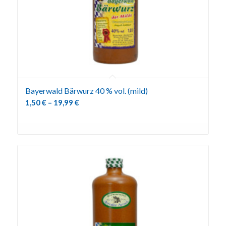
Bayerwald Bärwurz 40 % vol. (mild)
1,50
€
–
19,99
€