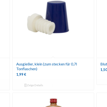
Ausgießer, klein (zum stecken für 0,7l
Blu
Tonflaschen)
1,5
1,99
€
Zeige Details