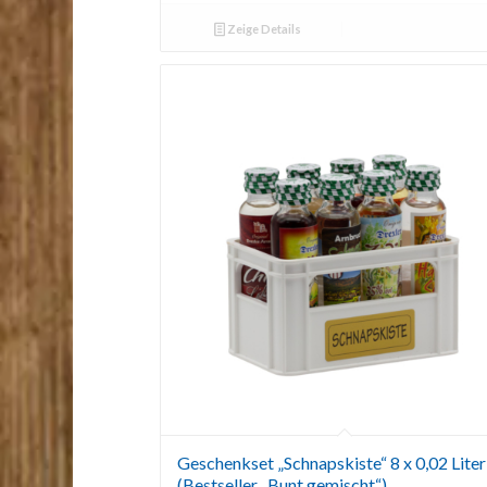
Zeige Details
Geschenkset „Schnapskiste“ 8 x 0,02 Liter
(Bestseller „Bunt gemischt“)