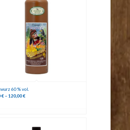
twurz 60 % vol.
0
€
–
120,00
€