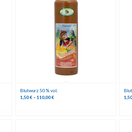
Blutwurz 50 % vol.
Blu
1,50
€
–
110,00
€
1,5