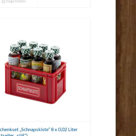
Zeige Details
chenkset „Schnapskiste“ 8 x 0,02 Liter
tseller „süß“)