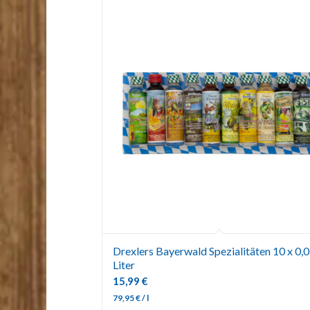
Drexlers Bayerwald Spezialitäten 10 x 0,
Liter
15,99
€
79,95
€
/
l