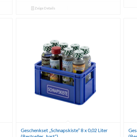
Zeige Details
Geschenkset „Schnapskiste“ 8 x 0,02 Liter
Ges
(Bestseller „hart“)
(Bes