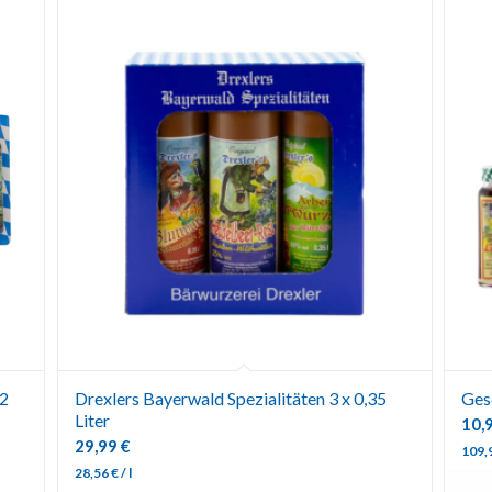
02
Drexlers Bayerwald Spezialitäten 3 x 0,35
Ges
Liter
10,
29,99
€
109,
28,56
€
/
l