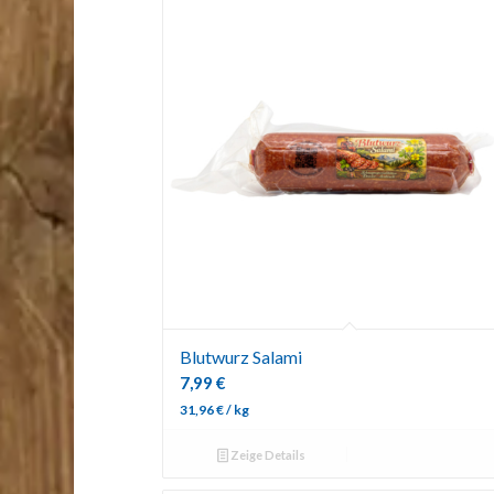
Blutwurz Salami
7,99
€
31,96
€
/
kg
Zeige Details