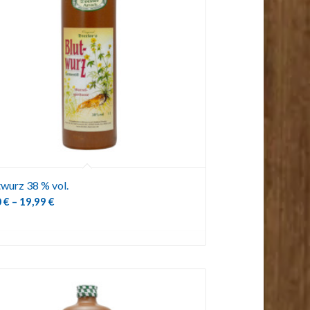
twurz 38 % vol.
0
€
–
19,99
€