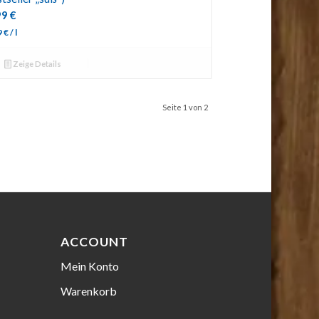
99
€
9
€
/
l
Zeige Details
Seite 1 von 2
ACCOUNT
Mein Konto
Warenkorb