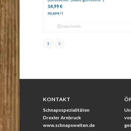
14,99
€
93,69
€
/
l
Zeige Details
1
2
KONTAKT
Ö
Schnapsspezialitäten
Uns
Drexler Arnbruck
von
www.schnapswelten.de
ge