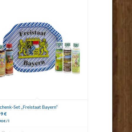
chenk-Set „Freistaat Bayern“
99
€
90
€
/
l