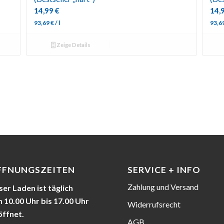
14,99
€
14,
93,69
€
/
l
93,6
Zeige Details
FFNUNGSZEITEN
SERVICE + INFO
Zahlung und Versand
er Laden ist täglich
 10.00 Uhr bis 17.00 Uhr
Widerrufsrecht
öffnet.
AGB