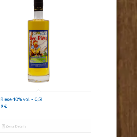
Riese 40% vol. – 0,5l
99
€
Zeige Details