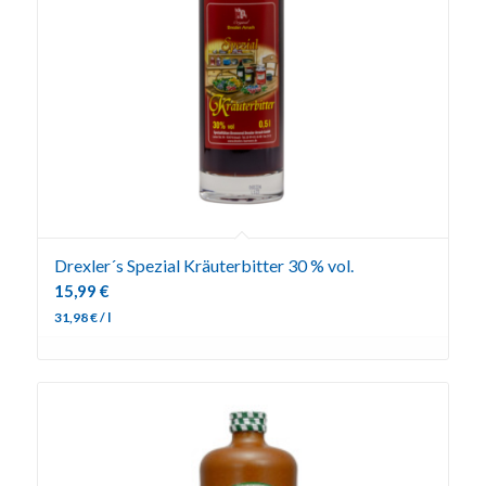
Drexler´s Spezial Kräuterbitter 30 % vol.
15,99
€
31,98
€
/
l