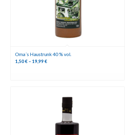
Oma´s Haustrunk 40 % vol.
1,50
€
–
19,99
€