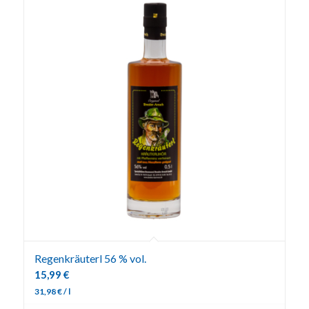
Regenkräuterl 56 % vol.
15,99
€
31,98
€
/
l