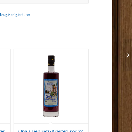
krug
,
Honig
,
Kräuter
wer
Opa´s Lieblings-Kräuterlikör 32