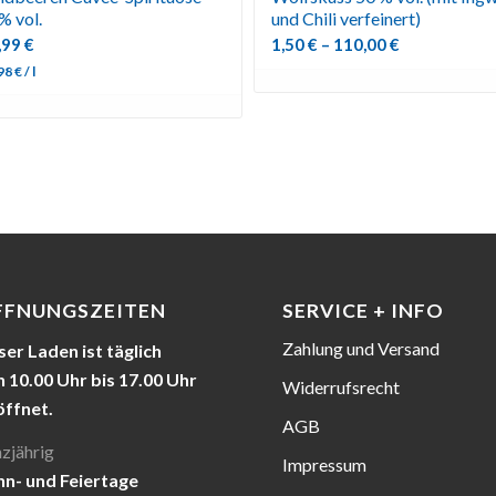
% vol.
und Chili verfeinert)
,99
€
1,50
€
–
110,00
€
,98
€
/
l
FFNUNGSZEITEN
SERVICE + INFO
Zahlung und Versand
er Laden ist täglich
 10.00 Uhr bis 17.00 Uhr
Widerrufsrecht
öffnet.
AGB
zjährig
Impressum
nn- und Feiertage