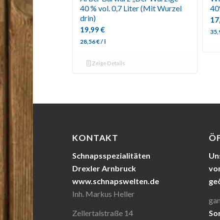
40 % vol. 0,7 Liter (Mit Wurzel
40
drin)
17
19,99
€
35
28,56
€
/
l
Zeige Details
KONTAKT
Ö
Schnapsspezialitäten
Uns
Drexler Arnbruck
von
www.schnapswelten.de
ge
Inh. Markus Heller
gan
Zellertalstraße 14
So