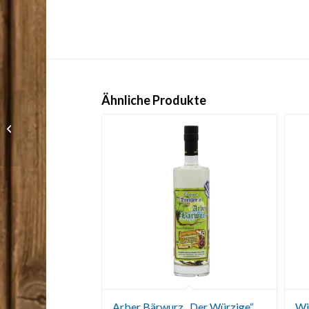
Ähnliche Produkte
Arberkräuter 35 % vol.
Arber Bärwurz „Der Würzige“
Wi