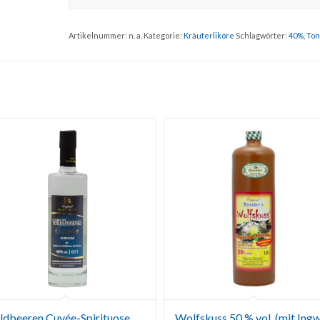
Artikelnummer:
n. a.
Kategorie:
Kräuterliköre
Schlagwörter:
40%
,
Ton
ldbeeren Cuvée-Spirituose
Wolfskuss 50 % vol. (mit Ing